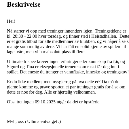
Beskrivelse
Hei!
Nå starter vi opp med treninger innendørs igjen. Treningstidene er
kl. 20:30 - 22:00 hver torsdag, og finner sted i Heistadhallen. Dett
er et gratis tilbud for alle medlemmer av klubben, og vi håper å se s
mange som mulig av dere. Vi har fått en solid kjerne av spillere til
laget vårt, men vi har absolutt plass til flere.
Ultimate frisbee krever ingen erfaringer eller kunnskap fra før, og
Sigurd og Tina er eksepsjonelle trenere som raskt får deg inn i
spillet. Det eneste du trenger er vannflaske, innesko og treningstøy
Er du ikke medlem, men nysgjerrig på hva dette er? Da må du
gjerne komme og prøve sporten et par treninger gratis for å se om
dette er noe for deg. Alle er hjertelig velkommen.
Obs, treningen 09.10.2025 utgår da det er høstferie.
Mvh, oss i Ultimateutvalget :)