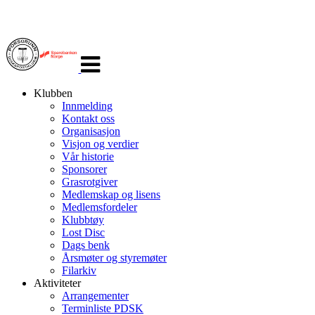
Veksle
navigasjon
Klubben
Innmelding
Kontakt oss
Organisasjon
Visjon og verdier
Vår historie
Sponsorer
Grasrotgiver
Medlemskap og lisens
Medlemsfordeler
Klubbtøy
Lost Disc
Dags benk
Årsmøter og styremøter
Filarkiv
Aktiviteter
Arrangementer
Terminliste PDSK