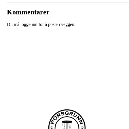
Kommentarer
Du må logge inn for å poste i veggen.
Porsgrunn Disksportklubb
Lundedalen, 3940 PORSGRUNN
Org. nr.: 918653511
+47 958 311 55
post@pdsk.no