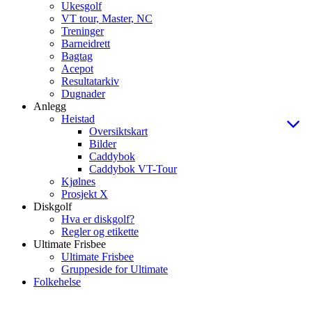
Ukesgolf
VT tour, Master, NC
Treninger
Barneidrett
Bagtag
Acepot
Resultatarkiv
Dugnader
Anlegg
Heistad
Oversiktskart
Bilder
Caddybok
Caddybok VT-Tour
Kjølnes
Prosjekt X
Diskgolf
Hva er diskgolf?
Regler og etikette
Ultimate Frisbee
Ultimate Frisbee
Gruppeside for Ultimate
Folkehelse