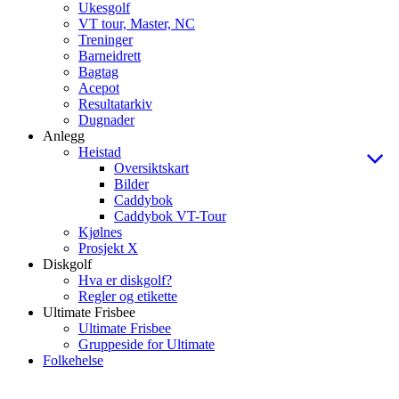
Ukesgolf
VT tour, Master, NC
Treninger
Barneidrett
Bagtag
Acepot
Resultatarkiv
Dugnader
Anlegg
Heistad
Oversiktskart
Bilder
Caddybok
Caddybok VT-Tour
Kjølnes
Prosjekt X
Diskgolf
Hva er diskgolf?
Regler og etikette
Ultimate Frisbee
Ultimate Frisbee
Gruppeside for Ultimate
Folkehelse