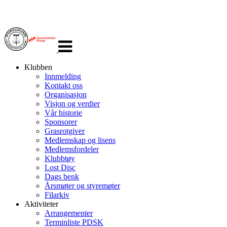
Veksle
navigasjon
Klubben
Innmelding
Kontakt oss
Organisasjon
Visjon og verdier
Vår historie
Sponsorer
Grasrotgiver
Medlemskap og lisens
Medlemsfordeler
Klubbtøy
Lost Disc
Dags benk
Årsmøter og styremøter
Filarkiv
Aktiviteter
Arrangementer
Terminliste PDSK