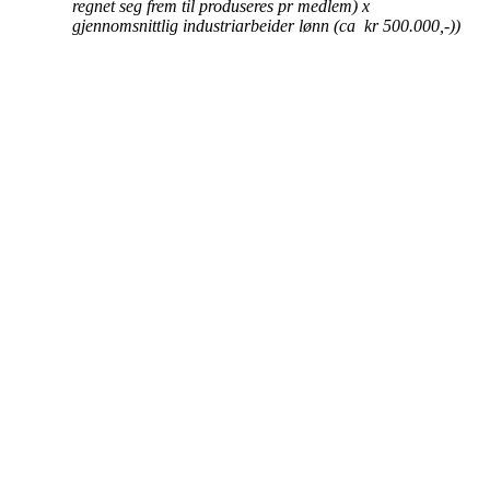
regnet seg frem til produseres pr medlem) x
gjennomsnittlig industriarbeider lønn (ca kr 500.000,-))
Porsgrunn Disksportklubb
Lundedalen, 3940 PORSGRUNN
Org. nr.: 918653511
+47 958 311 55
post@pdsk.no