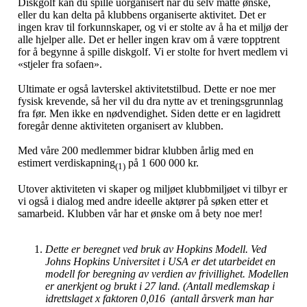
Diskgolf kan du spille uorganisert når du selv måtte ønske,
eller du kan delta på klubbens organiserte aktivitet. Det er
ingen krav til forkunnskaper, og vi er stolte av å ha et miljø der
alle hjelper alle. Det er heller ingen krav om å være topptrent
for å begynne å spille diskgolf. Vi er stolte for hvert medlem vi
«stjeler fra sofaen».
Ultimate er også lavterskel aktivitetstilbud. Dette er noe mer
fysisk krevende, så her vil du dra nytte av et treningsgrunnlag
fra før. Men ikke en nødvendighet. Siden dette er en lagidrett
foregår denne aktiviteten organisert av klubben.
Med våre 200 medlemmer bidrar klubben årlig med en
estimert verdiskapning
på 1 600 000 kr.
(1)
Utover aktiviteten vi skaper og miljøet klubbmiljøet vi tilbyr er
vi også i dialog med andre ideelle aktører på søken etter et
samarbeid. Klubben vår har et ønske om å bety noe mer!
Dette er beregnet ved bruk av Hopkins Modell. Ved
Johns Hopkins Universitet i USA er det utarbeidet en
modell for beregning av verdien av frivillighet. Modellen
er anerkjent og brukt i 27 land. (Antall medlemskap i
idrettslaget x faktoren 0,016 (antall årsverk man har