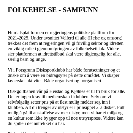
FOLKEHELSE - SAMFUNN
Hurdalsplattformen er regjeringens politiske plattform for
2021-2025. Under avsnittet Velferd til alle (Helse og omsorg)
trekkes det frem at regjeringen vil gi frivillig sektor og idretten
en viktig rolle i gjennomføringen av folkehelsetiltak. Videre
sier plattformen at idrettstilbud skal være tilgjengelig for alle,
særlig barn og unge.
Vi i Porsgrunn Disksportklubb har både forutsetninger og et
ønske om å være en bidragsyter på dette området. Vi skaper
lavterskel aktivitet. Både organisert og uorganisert.
Diskgolfbanen vår på Heistad og Kjølnes er til fri bruk for alle.
Det er ingen krav til medlemskap i klubben. Selv om vi
selvfølgelig setter pris på at flest mulig melder seg inn i
klubben. Alt du trenger av utstyr er i prinsippet 2-3 disker. Fult
mulig å gå til anskaffelse av mer utstyr, men vi har et miljø og
en kultur som ikke bygger opp til noe utstyrspress. Videre kan
du spille i det antrekket du har.