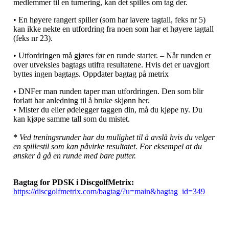
medlemmer til en turnering, kan det spilles om tag der.
• En høyere rangert spiller (som har lavere tagtall, feks nr 5)
kan ikke nekte en utfordring fra noen som har et høyere tagtall
(feks nr 23).
• Utfordringen må gjøres før en runde starter. – Når runden er
over utveksles bagtags utifra resultatene. Hvis det er uavgjort
byttes ingen bagtags. Oppdater bagtag på metrix
• DNFer man runden taper man utfordringen. Den som blir
forlatt har anledning til å bruke skjønn her.
• Mister du eller ødelegger taggen din, må du kjøpe ny. Du
kan kjøpe samme tall som du mistet.
*
Ved treningsrunder har du mulighet til å avslå hvis du velger
en spillestil som kan påvirke resultatet. For eksempel at du
ønsker å gå en runde med bare putter.
Bagtag for PDSK i DiscgolfMetrix:
https://discgolfmetrix.com/bagtag/?u=main&bagtag_id=349