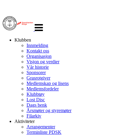
Veksle
navigasjon
Klubben
Innmelding
Kontakt oss
Organisasjon
Visjon og verdier
Vår historie
Sponsorer
Grasrotgiver
Medlemskap og lisens
Medlemsfordeler
Klubbtøy
Lost Disc
Dags benk
Årsmøter og styremøter
Filarkiv
Aktiviteter
Arrangementer
Terminliste PDSK