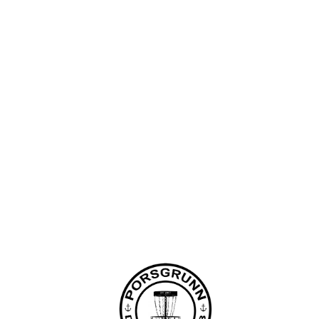
Porsgrunn Disksportklubb
Lundedalen, 3940 PORSGRUNN
Org. nr.: 918653511
+47 958 311 55
post@pdsk.no