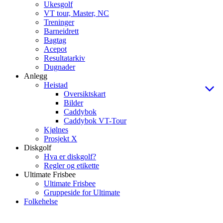
Ukesgolf
VT tour, Master, NC
Treninger
Barneidrett
Bagtag
Acepot
Resultatarkiv
Dugnader
Anlegg
Heistad
Oversiktskart
Bilder
Caddybok
Caddybok VT-Tour
Kjølnes
Prosjekt X
Diskgolf
Hva er diskgolf?
Regler og etikette
Ultimate Frisbee
Ultimate Frisbee
Gruppeside for Ultimate
Folkehelse