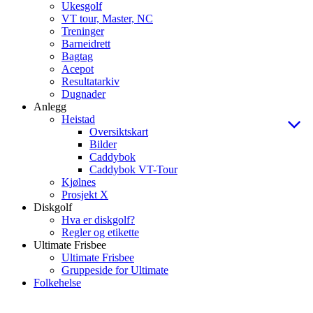
Ukesgolf
VT tour, Master, NC
Treninger
Barneidrett
Bagtag
Acepot
Resultatarkiv
Dugnader
Anlegg
Heistad
Oversiktskart
Bilder
Caddybok
Caddybok VT-Tour
Kjølnes
Prosjekt X
Diskgolf
Hva er diskgolf?
Regler og etikette
Ultimate Frisbee
Ultimate Frisbee
Gruppeside for Ultimate
Folkehelse