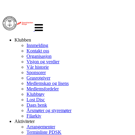
Veksle
navigasjon
Klubben
Innmelding
Kontakt oss
Organisasjon
Visjon og verdier
Vår historie
Sponsorer
Grasrotgiver
Medlemskap og lisens
Medlemsfordeler
Klubbtøy
Lost Disc
Dags benk
Årsmøter og styremøter
Filarkiv
Aktiviteter
Arrangementer
Terminliste PDSK