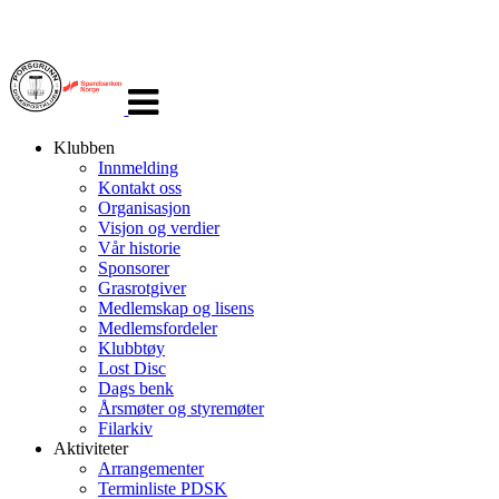
Veksle
navigasjon
Klubben
Innmelding
Kontakt oss
Organisasjon
Visjon og verdier
Vår historie
Sponsorer
Grasrotgiver
Medlemskap og lisens
Medlemsfordeler
Klubbtøy
Lost Disc
Dags benk
Årsmøter og styremøter
Filarkiv
Aktiviteter
Arrangementer
Terminliste PDSK