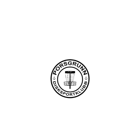
Porsgrunn Disksportklubb
Lundedalen, 3940 PORSGRUNN
Org. nr.: 918653511
+47 958 311 55
post@pdsk.no
Bli medlem i klubben!
Trykk her for innmelding