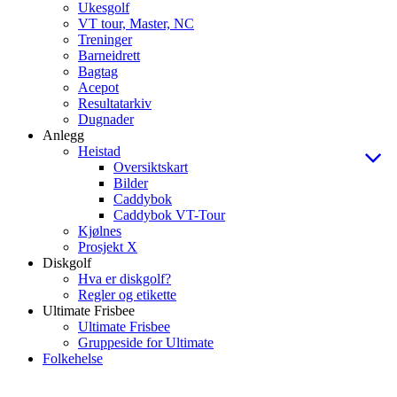
Ukesgolf
VT tour, Master, NC
Treninger
Barneidrett
Bagtag
Acepot
Resultatarkiv
Dugnader
Anlegg
Heistad
Oversiktskart
Bilder
Caddybok
Caddybok VT-Tour
Kjølnes
Prosjekt X
Diskgolf
Hva er diskgolf?
Regler og etikette
Ultimate Frisbee
Ultimate Frisbee
Gruppeside for Ultimate
Folkehelse