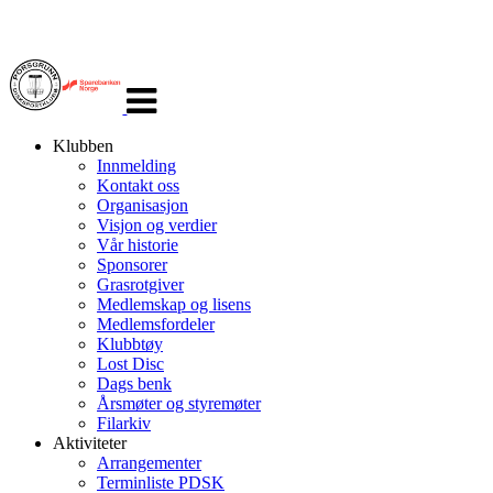
Veksle
navigasjon
Klubben
Innmelding
Kontakt oss
Organisasjon
Visjon og verdier
Vår historie
Sponsorer
Grasrotgiver
Medlemskap og lisens
Medlemsfordeler
Klubbtøy
Lost Disc
Dags benk
Årsmøter og styremøter
Filarkiv
Aktiviteter
Arrangementer
Terminliste PDSK