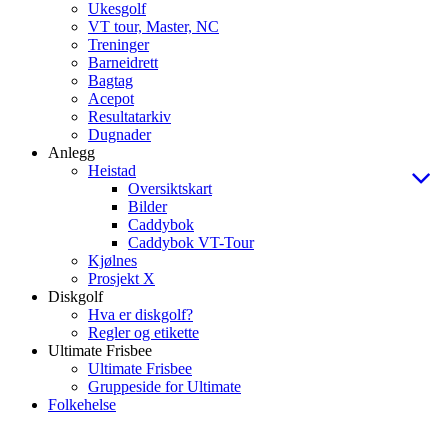
Ukesgolf
VT tour, Master, NC
Treninger
Barneidrett
Bagtag
Acepot
Resultatarkiv
Dugnader
Anlegg
Heistad
Oversiktskart
Bilder
Caddybok
Caddybok VT-Tour
Kjølnes
Prosjekt X
Diskgolf
Hva er diskgolf?
Regler og etikette
Ultimate Frisbee
Ultimate Frisbee
Gruppeside for Ultimate
Folkehelse