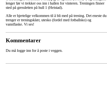
lenger før vi trekker oss inn i hallen for vinteren. Treningen finner
sted på gressletten på hull 1 (Heistad).
Alle er hjertelige velkommen til å bli med på trening. Det eneste du
trenger er treningsklær, utesko (fordel med fotballsko) og
vannflaske. Vi ses!
Kommentarer
Du må logge inn for å poste i veggen.
Porsgrunn Disksportklubb
Lundedalen, 3940 PORSGRUNN
Org. nr.: 918653511
+47 958 311 55
post@pdsk.no