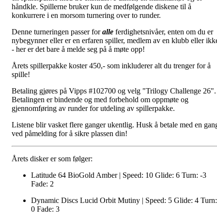
håndkle. Spillerne bruker kun de medfølgende diskene til å
konkurrere i en morsom turnering over to runder.
Denne turneringen passer for
alle
ferdighetsnivåer, enten om du er
nybegynner eller er en erfaren spiller, medlem av en klubb eller ikk
- her er det bare å melde seg på å møte opp!
Årets spillerpakke koster 450,- som inkluderer alt du trenger for å
spille!
Betaling gjøres på Vipps #102700 og velg "Trilogy Challenge 26".
Betalingen er bindende og med forbehold om oppmøte og
gjennomføring av runder for utdeling av spillerpakke.
Listene blir vasket flere ganger ukentlig. Husk å betale med en gan
ved påmelding for å sikre plassen din!
Årets disker er som følger:
Latitude 64 BioGold Amber | Speed: 10 Glide: 6 Turn: -3
Fade: 2
Dynamic Discs Lucid Orbit Mutiny | Speed: 5 Glide: 4 Turn:
0 Fade: 3