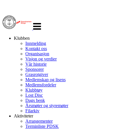
Veksle
navigasjon
Klubben
Innmelding
Kontakt oss
Organisasjon
Visjon og verdier
Vår historie
Sponsorer
Grasrotgiver
Medlemskap og lisens
Medlemsfordeler
Klubbtøy
Lost Disc
Dags benk
Årsmøter og styremøter
Filarkiv
Aktiviteter
Arrangementer
Terminliste PDSK