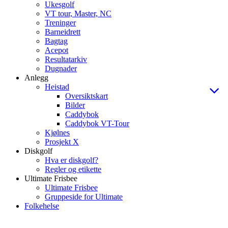
Ukesgolf
VT tour, Master, NC
Treninger
Barneidrett
Bagtag
Acepot
Resultatarkiv
Dugnader
Anlegg
Heistad
Oversiktskart
Bilder
Caddybok
Caddybok VT-Tour
Kjølnes
Prosjekt X
Diskgolf
Hva er diskgolf?
Regler og etikette
Ultimate Frisbee
Ultimate Frisbee
Gruppeside for Ultimate
Folkehelse