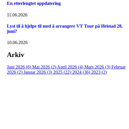
En etterlengtet oppdatering
11.06.2026
Lyst til å hjelpe til med å arrangere VT Tour på Heistad 28.
juni?
10.06.2026
Arkiv
Juni 2026 (6)
Mai 2026 (2)
April 2026 (4)
Mars 2026 (3)
Februar
2026 (2)
Januar 2026 (3)
2025 (22)
2024 (36)
2023 (2)
Porsgrunn Disksportklubb
Lundedalen, 3940 PORSGRUNN
Org. nr.: 918653511
+47 958 311 55
post@pdsk.no