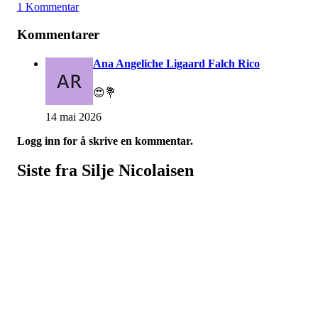
1 Kommentar
Kommentarer
Ana Angeliche Ligaard Falch Rico
😍💐
14 mai 2026
Logg inn for å skrive en kommentar.
Siste fra Silje Nicolaisen
Porsgrunn Disksportklubb
Lundedalen, 3940 PORSGRUNN
Org. nr.: 918653511
+47 958 311 55
post@pdsk.no