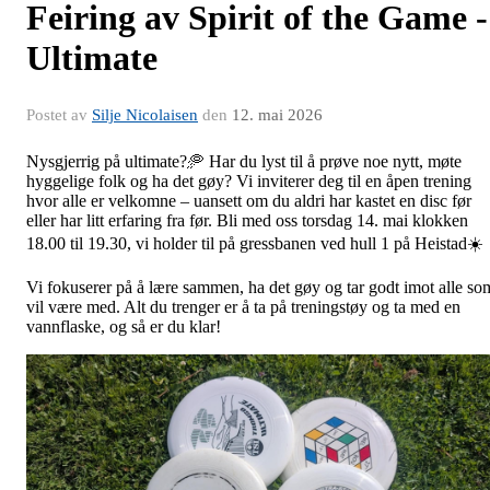
Feiring av Spirit of the Game -
Ultimate
Postet av
Silje Nicolaisen
den
12. mai 2026
Nysgjerrig på ultimate?🥏 Har du lyst til å prøve noe nytt, møte
hyggelige folk og ha det gøy? Vi inviterer deg til en åpen trening
hvor alle er velkomne – uansett om du aldri har kastet en disc før
eller har litt erfaring fra før. Bli med oss torsdag 14. mai klokken
18.00 til 19.30, vi holder til på gressbanen ved hull 1 på Heistad☀️
Vi fokuserer på å lære sammen, ha det gøy og tar godt imot alle so
vil være med. Alt du trenger er å ta på treningstøy og ta med en
vannflaske, og så er du klar!