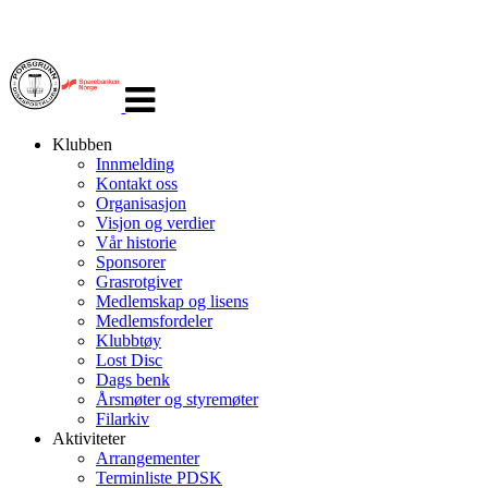
Veksle
navigasjon
Klubben
Innmelding
Kontakt oss
Organisasjon
Visjon og verdier
Vår historie
Sponsorer
Grasrotgiver
Medlemskap og lisens
Medlemsfordeler
Klubbtøy
Lost Disc
Dags benk
Årsmøter og styremøter
Filarkiv
Aktiviteter
Arrangementer
Terminliste PDSK