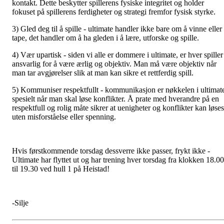
kontakt. Dette beskytter spillerens fysiske integritet og holder
fokuset på spillerens ferdigheter og strategi fremfor fysisk styrke.
3) Gled deg til å spille - ultimate handler ikke bare om å vinne eller
tape, det handler om å ha gleden i å lære, utforske og spille.
4) Vær upartisk - siden vi alle er dommere i ultimate, er hver spiller
ansvarlig for å være ærlig og objektiv. Man må være objektiv når
man tar avgjørelser slik at man kan sikre et rettferdig spill.
5) Kommuniser respektfullt - kommunikasjon er nøkkelen i ultimat
spesielt når man skal løse konflikter. Å prate med hverandre på en
respektfull og rolig måte sikrer at uenigheter og konflikter kan løses
uten misforståelse eller spenning.
Hvis førstkommende torsdag dessverre ikke passer, frykt ikke -
Ultimate har flyttet ut og har trening hver torsdag fra klokken 18.00
til 19.30 ved hull 1 på Heistad!
-Silje