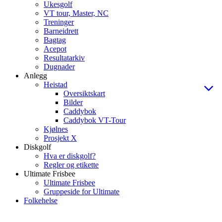
Ukesgolf
VT tour, Master, NC
Treninger
Barneidrett
Bagtag
Acepot
Resultatarkiv
Dugnader
Anlegg
Heistad
Oversiktskart
Bilder
Caddybok
Caddybok VT-Tour
Kjølnes
Prosjekt X
Diskgolf
Hva er diskgolf?
Regler og etikette
Ultimate Frisbee
Ultimate Frisbee
Gruppeside for Ultimate
Folkehelse