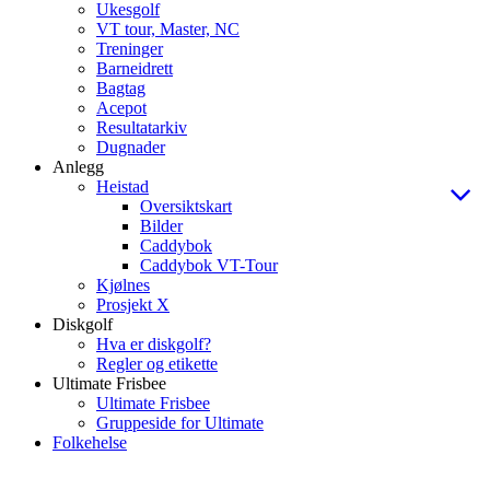
Ukesgolf
VT tour, Master, NC
Treninger
Barneidrett
Bagtag
Acepot
Resultatarkiv
Dugnader
Anlegg
Heistad
Oversiktskart
Bilder
Caddybok
Caddybok VT-Tour
Kjølnes
Prosjekt X
Diskgolf
Hva er diskgolf?
Regler og etikette
Ultimate Frisbee
Ultimate Frisbee
Gruppeside for Ultimate
Folkehelse