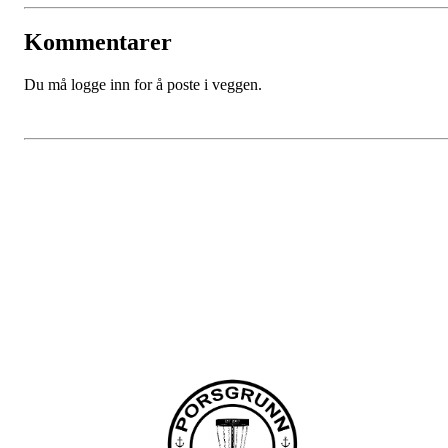
Kommentarer
Du må logge inn for å poste i veggen.
Porsgrunn Disksportklubb
Lundedalen, 3940 PORSGRUNN
Org. nr.: 918653511
+47 958 311 55
post@pdsk.no