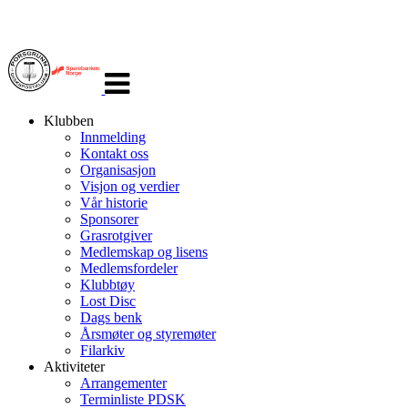
Veksle
navigasjon
Klubben
Innmelding
Kontakt oss
Organisasjon
Visjon og verdier
Vår historie
Sponsorer
Grasrotgiver
Medlemskap og lisens
Medlemsfordeler
Klubbtøy
Lost Disc
Dags benk
Årsmøter og styremøter
Filarkiv
Aktiviteter
Arrangementer
Terminliste PDSK