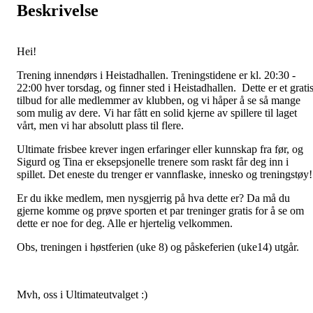
Beskrivelse
Hei!
Trening innendørs i Heistadhallen. Treningstidene er kl. 20:30 -
22:00 hver torsdag, og finner sted i Heistadhallen. Dette er et grati
tilbud for alle medlemmer av klubben, og vi håper å se så mange
som mulig av dere. Vi har fått en solid kjerne av spillere til laget
vårt, men vi har absolutt plass til flere.
Ultimate frisbee krever ingen erfaringer eller kunnskap fra før, og
Sigurd og Tina er eksepsjonelle trenere som raskt får deg inn i
spillet. Det eneste du trenger er vannflaske, innesko og treningstøy
Er du ikke medlem, men nysgjerrig på hva dette er? Da må du
gjerne komme og prøve sporten et par treninger gratis for å se om
dette er noe for deg. Alle er hjertelig velkommen.
Obs, treningen i høstferien (uke 8) og påskeferien (uke14) utgår.
Mvh, oss i Ultimateutvalget :)