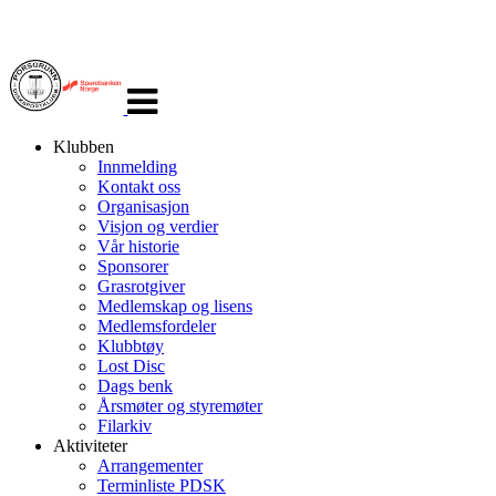
Veksle
navigasjon
Klubben
Innmelding
Kontakt oss
Organisasjon
Visjon og verdier
Vår historie
Sponsorer
Grasrotgiver
Medlemskap og lisens
Medlemsfordeler
Klubbtøy
Lost Disc
Dags benk
Årsmøter og styremøter
Filarkiv
Aktiviteter
Arrangementer
Terminliste PDSK