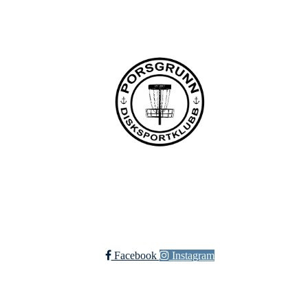
post@pdsk.no
Bli medlem i klubben!
Trykk her for innmelding
Facebook
Instagram