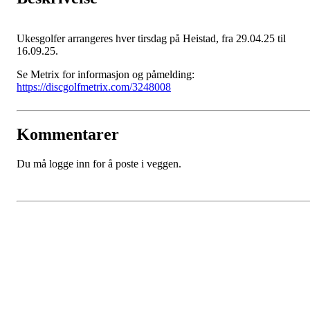
Ukesgolfer arrangeres hver tirsdag på Heistad, fra 29.04.25 til
16.09.25.
Se Metrix for informasjon og påmelding:
https://discgolfmetrix.com/3248008
Kommentarer
Du må logge inn for å poste i veggen.
Porsgrunn Disksportklubb
Lundedalen, 3940 PORSGRUNN
Org. nr.: 918653511
+47 958 311 55