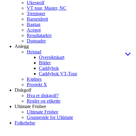
Ukesgolf
VT tour, Master, NC
Treninger
Barneidrett
Bagtag
Acepot
Resultatarkiv
Dugnader
Anlegg
Heistad
Oversiktskart
Bilder
Caddybok
Caddybok VT-Tour
Kjølnes
Prosjekt X
Diskgolf
Hva er diskgolf?
Regler og etikette
Ultimate Frisbee
Ultimate Frisbee
Gruppeside for Ultimate
Folkehelse