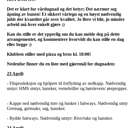
Det er klart for vårdugnad og det betyr; Det nærmer seg
åpning av banen! Et sikkert vårtegn og en høyst nødvendig
jobb der kvantitet går over kvalitet. Jo flere vi blir, jo mindre
arbeid må hver enkelt gjøre ;)
Kan du stille er det ypperlig om du kan melde deg på dette
arrangementet, og kommentere hvorvidt du kan stille en dag
eller begge :)
Klubben stiller med pizza og brus kl. 18:00!
Nedenfor finner du en liste med gjøremål for dugnaden:
23 April
:
- Flisproduksjon og hjelpere til forflytting av nedkapp. Nødvendig
utstyr: HMS utstyr, hansker, vernebriller og hørslevern/ ørepropper
- Kappe ned nødvendig trær og busker i fairways. Nødvendig utsty
Grensag, grensaks, sag, hansker.
- Rydde fairways. Nødvendig utstyr: Rive/rake og hansker.
24 April
: