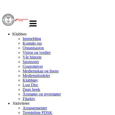
Veksle
navigasjon
Klubben
Innmelding
Kontakt oss
Organisasjon
Visjon og verdier
Vår historie
Sponsorer
Grasrotgiver
Medlemskap og lisens
Medlemsfordeler
Klubbtøy
Lost Disc
Dags benk
Årsmøter og styremøter
Filarkiv
Aktiviteter
Arrangementer
Terminliste PDSK