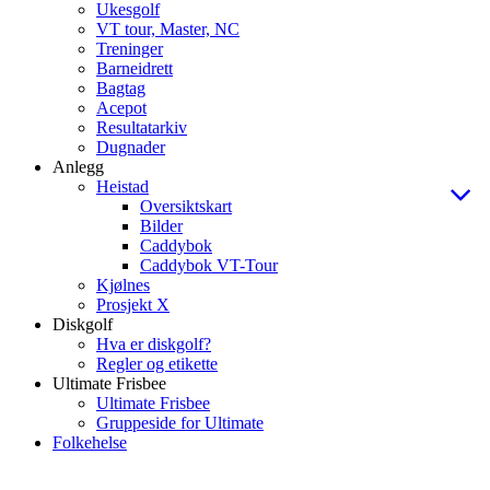
Ukesgolf
VT tour, Master, NC
Treninger
Barneidrett
Bagtag
Acepot
Resultatarkiv
Dugnader
Anlegg
Heistad
Oversiktskart
Bilder
Caddybok
Caddybok VT-Tour
Kjølnes
Prosjekt X
Diskgolf
Hva er diskgolf?
Regler og etikette
Ultimate Frisbee
Ultimate Frisbee
Gruppeside for Ultimate
Folkehelse