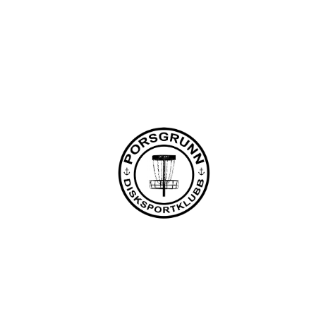
Lundedalen, 3940 PORSGRUNN
Org. nr.: 918653511
+47 958 311 55
post@pdsk.no
Bli medlem i klubben!
Trykk her for innmelding