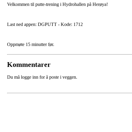
Velkommen til putte-trening i Hydrohallen på Herøya!
Last ned appen: DGPUTT - Kode: 1712
Oppmøte 15 minutter før.
Kommentarer
Du må logge inn for å poste i veggen.
Porsgrunn Disksportklubb
Lundedalen, 3940 PORSGRUNN
Org. nr.: 918653511