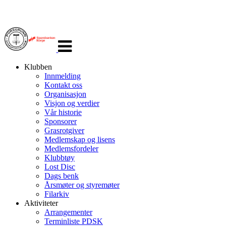
Veksle
navigasjon
Klubben
Innmelding
Kontakt oss
Organisasjon
Visjon og verdier
Vår historie
Sponsorer
Grasrotgiver
Medlemskap og lisens
Medlemsfordeler
Klubbtøy
Lost Disc
Dags benk
Årsmøter og styremøter
Filarkiv
Aktiviteter
Arrangementer
Terminliste PDSK