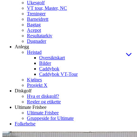
Ukesgolf
VT tour, Master, NC
Treninger
Barneidrett
Bagtag
Acepot
Resultatarkiv
Dugnader
Anlegg
Heistad
Oversiktskart
Bilder
Caddybok
Caddybok VT-Tour
Kjølnes
Prosjekt X
Diskgolf
Hva er diskgolf?
Regler og etikette
Ultimate Frisbee
Ultimate Frisbee
Gruppeside for Ultimate
Folkehelse