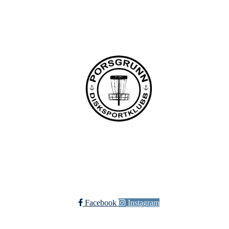
+47 958 311 55
post@pdsk.no
Bli medlem i klubben!
Trykk her for innmelding
Facebook
Instagram