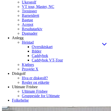
Ukesgolf
VT tour, Master, NC
Treninger
Barneidrett
Bagtag
Acepot
Resultatarkiv
Dugnader
Anlegg
Heistad
Oversiktskart
Bilder
Caddybok
Caddybok VT-Tour
Kjølnes
Prosjekt X
Diskgolf
Hva er diskgolf?
Regler og etikette
Ultimate Frisbee
Ultimate Frisbee
Gruppeside for Ultimate
Folkehelse