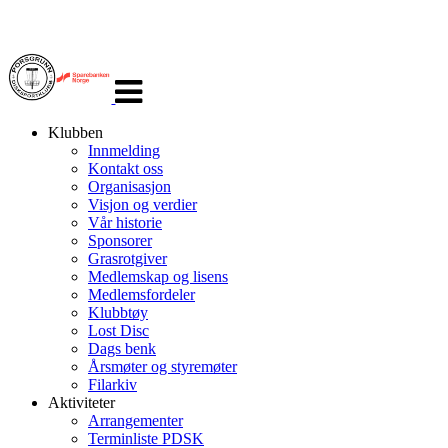
Veksle
navigasjon
Klubben
Innmelding
Kontakt oss
Organisasjon
Visjon og verdier
Vår historie
Sponsorer
Grasrotgiver
Medlemskap og lisens
Medlemsfordeler
Klubbtøy
Lost Disc
Dags benk
Årsmøter og styremøter
Filarkiv
Aktiviteter
Arrangementer
Terminliste PDSK