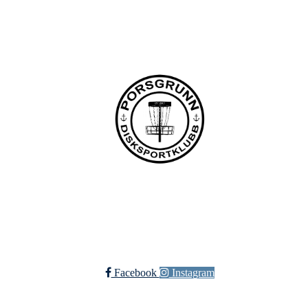
+47 958 311 55
post@pdsk.no
Bli medlem i klubben!
Trykk her for innmelding
Facebook
Instagram