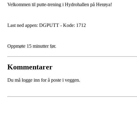
Velkommen til putte-trening i Hydrohallen på Herøya!
Last ned appen: DGPUTT - Kode: 1712
Oppmøte 15 minutter før.
Kommentarer
Du må logge inn for å poste i veggen.
Porsgrunn Disksportklubb
Lundedalen, 3940 PORSGRUNN
Org. nr.: 918653511