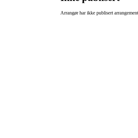
Arrangør har ikke publisert arrangemente
Porsgrunn Disksportklubb
Lundedalen, 3940 PORSGRUNN
Org. nr.: 918653511
+47 958 311 55
post@pdsk.no