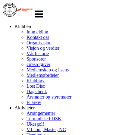
Veksle
navigasjon
Klubben
Innmelding
Kontakt oss
Organisasjon
Visjon og verdier
Vår historie
Sponsorer
Grasrotgiver
Medlemskap og lisens
Medlemsfordeler
Klubbtøy
Lost Disc
Dags benk
Årsmøter og styremøter
Filarkiv
Aktiviteter
Arrangementer
Terminliste PDSK
Ukesgolf
VT tour, Master, NC
Treninger