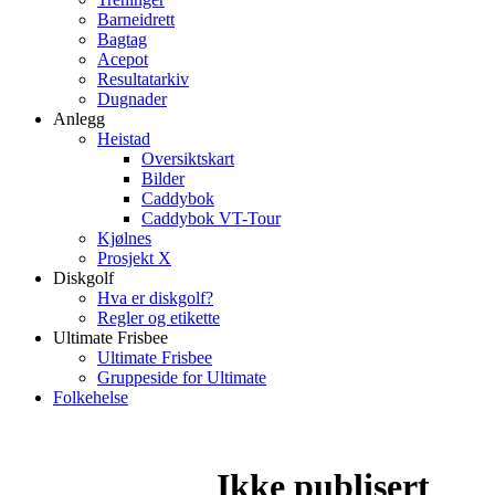
Barneidrett
Bagtag
Acepot
Resultatarkiv
Dugnader
Anlegg
Heistad
Oversiktskart
Bilder
Caddybok
Caddybok VT-Tour
Kjølnes
Prosjekt X
Diskgolf
Hva er diskgolf?
Regler og etikette
Ultimate Frisbee
Ultimate Frisbee
Gruppeside for Ultimate
Folkehelse
Ikke publisert