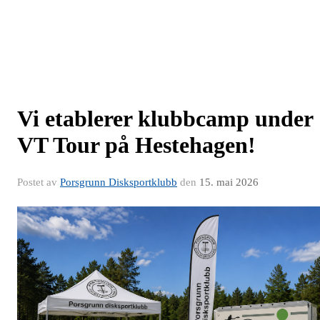
Vi etablerer klubbcamp under
VT Tour på Hestehagen!
Postet av
Porsgrunn Disksportklubb
den
15. mai 2026