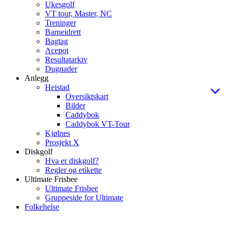
Ukesgolf
VT tour, Master, NC
Treninger
Barneidrett
Bagtag
Acepot
Resultatarkiv
Dugnader
Anlegg
Heistad
Oversiktskart
Bilder
Caddybok
Caddybok VT-Tour
Kjølnes
Prosjekt X
Diskgolf
Hva er diskgolf?
Regler og etikette
Ultimate Frisbee
Ultimate Frisbee
Gruppeside for Ultimate
Folkehelse