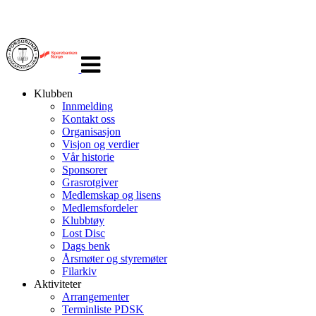
Veksle
navigasjon
Klubben
Innmelding
Kontakt oss
Organisasjon
Visjon og verdier
Vår historie
Sponsorer
Grasrotgiver
Medlemskap og lisens
Medlemsfordeler
Klubbtøy
Lost Disc
Dags benk
Årsmøter og styremøter
Filarkiv
Aktiviteter
Arrangementer
Terminliste PDSK