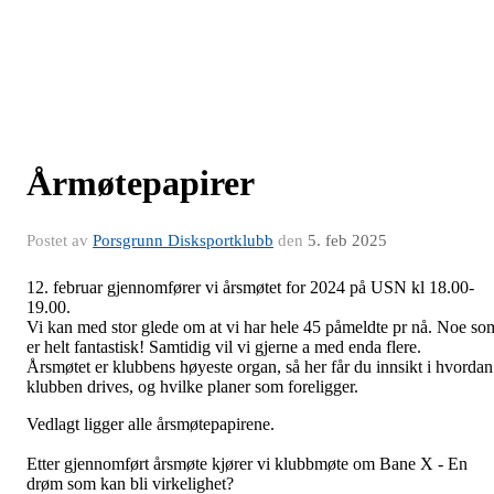
Årmøtepapirer
Postet av
Porsgrunn Disksportklubb
den
5. feb 2025
12. februar gjennomfører vi årsmøtet for 2024 på USN kl 18.00-
19.00.
Vi kan med stor glede om at vi har hele 45 påmeldte pr nå. Noe so
er helt fantastisk! Samtidig vil vi gjerne a med enda flere.
Årsmøtet er klubbens høyeste organ, så her får du innsikt i hvordan
klubben drives, og hvilke planer som foreligger.
Vedlagt ligger alle årsmøtepapirene.
Etter gjennomført årsmøte kjører vi klubbmøte om Bane X - En
drøm som kan bli virkelighet?