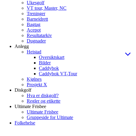
Ukesgolf
VT tour, Master, NC
Treninger
Barneidrett
Bagtag
Acepot
Resultatarkiv
Dugnader
Anlegg
Heistad
Oversiktskart
Bilder
Caddybok
Caddybok VT-Tour
Kjølnes
Prosjekt X
Diskgolf
Hva er diskgolf?
Regler og etikette
Ultimate Frisbee
Ultimate Frisbee
Gruppeside for Ultimate
Folkehelse