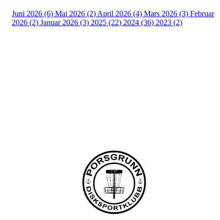
Juni 2026 (6)
Mai 2026 (2)
April 2026 (4)
Mars 2026 (3)
Februar
2026 (2)
Januar 2026 (3)
2025 (22)
2024 (36)
2023 (2)
Porsgrunn Disksportklubb
Lundedalen, 3940 PORSGRUNN
Org. nr.: 918653511
+47 958 311 55
post@pdsk.no