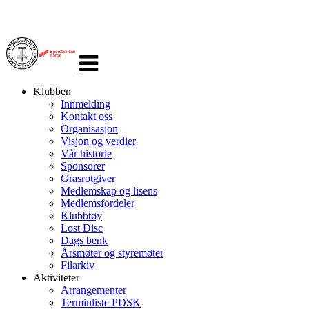
Veksle
navigasjon
Klubben
Innmelding
Kontakt oss
Organisasjon
Visjon og verdier
Vår historie
Sponsorer
Grasrotgiver
Medlemskap og lisens
Medlemsfordeler
Klubbtøy
Lost Disc
Dags benk
Årsmøter og styremøter
Filarkiv
Aktiviteter
Arrangementer
Terminliste PDSK