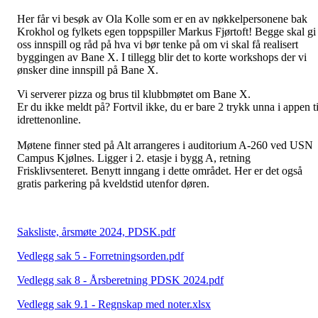
Her får vi besøk av Ola Kolle som er en av nøkkelpersonene bak
Krokhol og fylkets egen toppspiller Markus Fjørtoft! Begge skal gi
oss innspill og råd på hva vi bør tenke på om vi skal få realisert
byggingen av Bane X. I tillegg blir det to korte workshops der vi
ønsker dine innspill på Bane X.
Vi serverer pizza og brus til klubbmøtet om Bane X.
Er du ikke meldt på? Fortvil ikke, du er bare 2 trykk unna i appen ti
idrettenonline.
Møtene finner sted på Alt arrangeres i auditorium A-260 ved USN
Campus Kjølnes. Ligger i 2. etasje i bygg A, retning
Frisklivsenteret. Benytt inngang i dette området. Her er det også
gratis parkering på kveldstid utenfor døren.
Saksliste, årsmøte 2024, PDSK.pdf
Vedlegg sak 5 - Forretningsorden.pdf
Vedlegg sak 8 - Årsberetning PDSK 2024.pdf
Vedlegg sak 9.1 - Regnskap med noter.xlsx