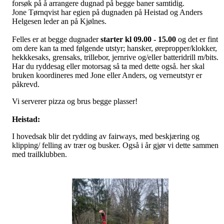
forsøk på å arrangere dugnad på begge baner samtidig.
Jone Tørnqvist har egien på dugnaden på Heistad og Anders
Helgesen leder an på Kjølnes.
Felles er at begge dugnader
starter kl 09.00
- 15.00
og det er fint
om dere kan ta med følgende utstyr; hansker, ørepropper/klokker,
hekkkesaks, grensaks, trillebor, jernrive og/eller batteridrill m/bits.
Har du ryddesag eller motorsag så ta med dette også. her skal
bruken koordineres med Jone eller Anders, og verneutstyr er
påkrevd.
Vi serverer pizza og brus begge plasser!
Heistad:
I hovedsak blir det rydding av fairways, med beskjæring og
klipping/ felling av trær og busker. Også i år gjør vi dette sammen
med trailklubben.