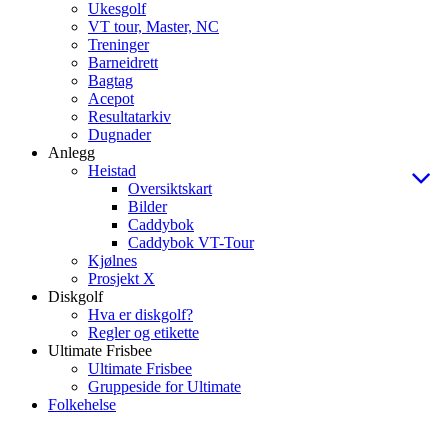
Ukesgolf
VT tour, Master, NC
Treninger
Barneidrett
Bagtag
Acepot
Resultatarkiv
Dugnader
Anlegg
Heistad
Oversiktskart
Bilder
Caddybok
Caddybok VT-Tour
Kjølnes
Prosjekt X
Diskgolf
Hva er diskgolf?
Regler og etikette
Ultimate Frisbee
Ultimate Frisbee
Gruppeside for Ultimate
Folkehelse