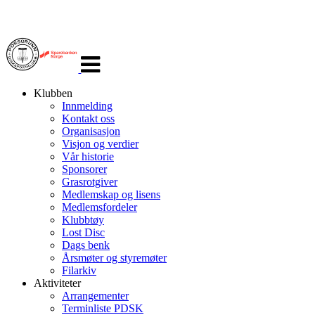
Veksle
navigasjon
Klubben
Innmelding
Kontakt oss
Organisasjon
Visjon og verdier
Vår historie
Sponsorer
Grasrotgiver
Medlemskap og lisens
Medlemsfordeler
Klubbtøy
Lost Disc
Dags benk
Årsmøter og styremøter
Filarkiv
Aktiviteter
Arrangementer
Terminliste PDSK