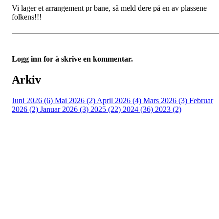
Vi lager et arrangement pr bane, så meld dere på en av plassene
folkens!!!
Logg inn for å skrive en kommentar.
Arkiv
Juni 2026 (6)
Mai 2026 (2)
April 2026 (4)
Mars 2026 (3)
Februar
2026 (2)
Januar 2026 (3)
2025 (22)
2024 (36)
2023 (2)
Porsgrunn Disksportklubb
Lundedalen, 3940 PORSGRUNN
Org. nr.: 918653511
+47 958 311 55
post@pdsk.no