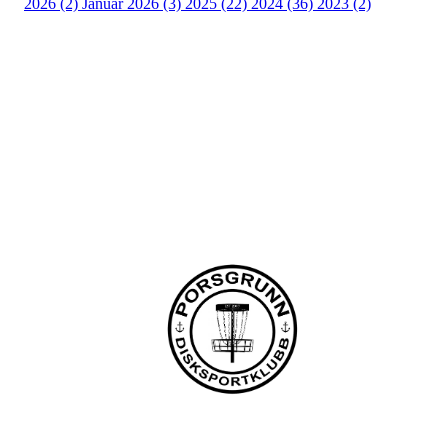
2026 (2)
Januar 2026 (3)
2025 (22)
2024 (36)
2023 (2)
Porsgrunn Disksportklubb
Lundedalen, 3940 PORSGRUNN
Org. nr.: 918653511
+47 958 311 55
post@pdsk.no