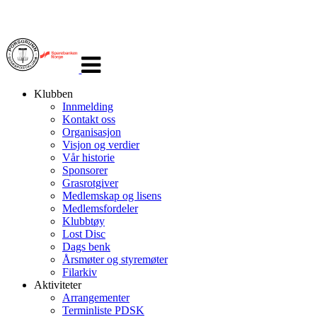
Veksle
navigasjon
Klubben
Innmelding
Kontakt oss
Organisasjon
Visjon og verdier
Vår historie
Sponsorer
Grasrotgiver
Medlemskap og lisens
Medlemsfordeler
Klubbtøy
Lost Disc
Dags benk
Årsmøter og styremøter
Filarkiv
Aktiviteter
Arrangementer
Terminliste PDSK