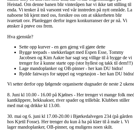
Heistad. Om denne banen blir vinteråpen har vi ikke tatt stilling til
enda. Vi tenker å trå varsomt ved vår inntreden på nytt område. La
naboene bli kjent med oss, forsikre oss om at sikkerheten blir
ivaretatt osv. Planlegger derfor ingen konkurranser der pr nå. Vi
ønsker å prøve oss frem.
Hva gjenstår?
Sette opp kurver - en gen gjeng vil gjøre dette
Bygge teepads - snekkerlaget med Espen Esse, Tommy
Jacobsen og Kim Aakre har sagt seg villige til å bygge de vi
trenger for å kunne starte opp (stor hyllest og takk til dem!!!)
Lage mandoplanker og OB-pinner - her kan DU bidra!
Rydde fairways for søppel og vegetasjon - her kan DU bidra
Vi setter derfor opp følgende organiserte dugnader de neste 2 ukene
8. Juni kl 10.00 - 16.00 på Kjølnes - Her trenger vi mange folk me
kantklippere, hekksakser, river spader og trillebår. Klubben stiller
med mat og drikke kl 13.00.
30. mai og 6. juni kl 17.00-20.00 i Bjørkedalvegen 234 (på gården
hos Kjetil Fosse). Her trenger du kun å ha på klær til å male i. Vi
lager mandoplanker, OB-pinner, og muligens noen skilt.