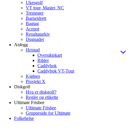
Ukesgolf
VT tour, Master, NC
Treninger
Barneidrett
Bagtag
Acepot
Resultatarkiv
Dugnader
Anlegg
Heistad
Oversiktskart
Bilder
Caddybok
Caddybok VT-Tour
Kjølnes
Prosjekt X
Diskgolf
Hva er diskgolf?
Regler og etikette
Ultimate Frisbee
Ultimate Frisbee
Gruppeside for Ultimate
Folkehelse