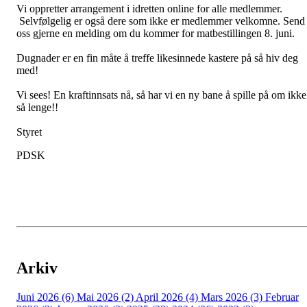
Vi oppretter arrangement i idretten online for alle medlemmer.
Selvfølgelig er også dere som ikke er medlemmer velkomne. Send
oss gjerne en melding om du kommer for matbestillingen 8. juni.
Dugnader er en fin måte å treffe likesinnede kastere på så hiv deg
med!
Vi sees! En kraftinnsats nå, så har vi en ny bane å spille på om ikke
så lenge!!
Styret
PDSK
Arkiv
Juni 2026 (6)
Mai 2026 (2)
April 2026 (4)
Mars 2026 (3)
Februar