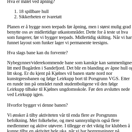
Hva er målet ved åpning?
18 spillbare hull
Sikkerheten er ivaretatt
Planen er å bygge noen teepads før åpning, men i størst mulig grad
benytte oss av midlertidige utkastområder. Dette for å teste ut hva
som fungerer, før vi bygger teepads. Midlertidig skilting. Når vi har
funnet layout som funker lager vi permanente teesigns.
Hva slags bane kan du forvente?
Nybegynner/viderekommende bane som kanskje kan sammenligne
litt med Bugården i Sandefjord. Det blir en blanding av åpne hull o
litt skog. Er du kjent på Kjølnes vil banen starte nord nor
kunstrgressbanen og følge Leirkupp bort til Porsgrunn VGS. Etter
en runde inn på området rundt studentboligene vil den følge
Leirkupp tilbake til Kjølnes ungdomsskole. Før den avsluttes nede
ved Leirkupp igjen.
Hvorfor bygger vi denne banen?
Vi ønsker å tilby aktiviteten vår til enda flere av Porsgrunns
befolkning. Mer folkehelse, og mest sannsynligvis også flere
medlemmer og aktive utøvere. I tillegge er det viktig for klubben å
kunne tilby en aktivitet hele uka, når vi har begrensninger på