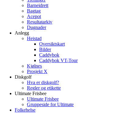
Barneidrett
Bagtag
Acepot
Resultatarkiv
Dugnader
Anlegg
Heistad
Oversiktskart
Bilder
Caddybok
Caddybok VT-Tour
Kjølnes
Prosjekt X
Diskgolf
Hva er diskgolf?
Regler og etikette
Ultimate Frisbee
Ultimate Frisbee
Gruppeside for Ultimate
Folkehelse