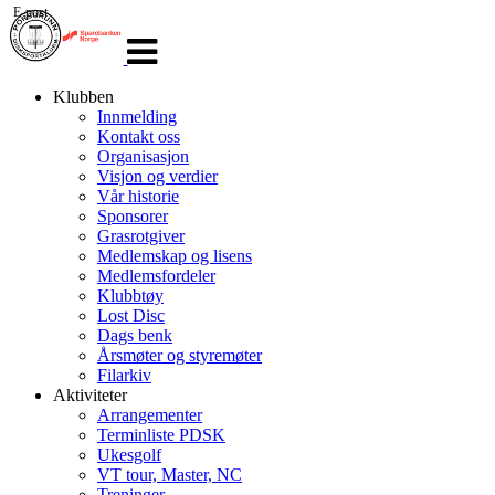
E-post
Veksle
navigasjon
Klubben
Innmelding
Kontakt oss
Organisasjon
Visjon og verdier
Vår historie
Sponsorer
Grasrotgiver
Medlemskap og lisens
Medlemsfordeler
Klubbtøy
Lost Disc
Dags benk
Årsmøter og styremøter
Filarkiv
Aktiviteter
Arrangementer
Terminliste PDSK
Ukesgolf
VT tour, Master, NC
Treninger